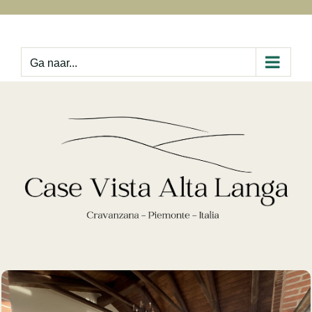
Ga
naar
inhoud
Ga naar...