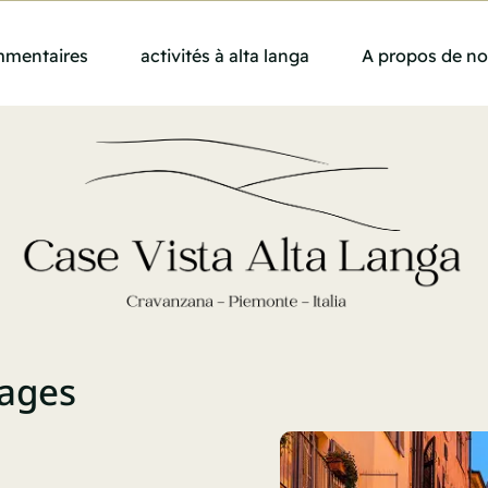
mentaires
activités à alta langa
A propos de n
lages