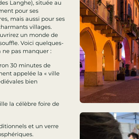
 des Langhe), située au
ment pour ses
res, mais aussi pour ses
charmants villages.
ouvrirez un monde de
 souffle. Voici quelques-
à ne pas manquer :
iron 30 minutes de
ent appelée la « ville
édiévales bien
le la célèbre foire de
ditionnels et un verre
osphériques.