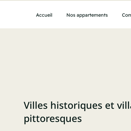
Skip
to
Accueil
Nos appartements
Com
content
Villes historiques et vil
pittoresques