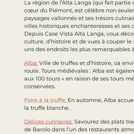
La région de l’Alta Langa (qui fait partie
cœur du Piémont, est célèbre non seule
paysages vallonnés et ses trésors culinai
villes historiques enchanteresses et ses 
Depuis Case Vista Alta Langa, vous déc
culture, d’histoire et de vues à couper le
uns des endroits les plus remarquables 
Alba
:
Ville de truffes et d’histoire, o
à env
route.
Tours médiévales : Alba est égalem
aux 100 tours » en raison de ses tours m
conservées.
Foire à la truffe
:
En automne, Alba accueil
la truffe blanche.
Délices culinaires
:
Savourez des plats tra
de Barolo dans l’un des restaurants atm