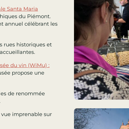
le Santa Maria
othiques du Piémont.
t annuel célébrant les
s rues historiques et
accueillantes.
ée du vin (WiMu) :
musée propose une
obles de renommée
.
e vue imprenable sur