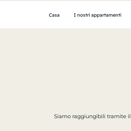
Skip
to
Casa
I nostri appartamenti
content
Siamo raggiungibili
tramite i