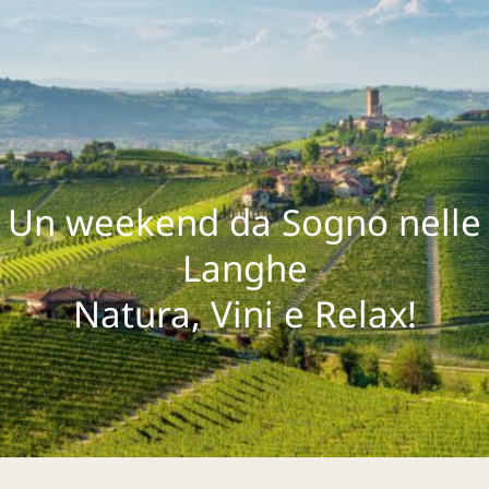
Ga
naar
inhoud
Un weekend da Sogno nelle
Langhe
Natura, Vini e Relax!